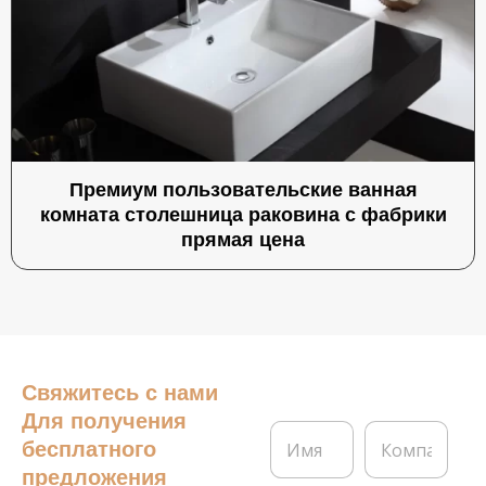
Премиум пользовательские ванная
комната столешница раковина с фабрики
прямая цена
Свяжитесь с нами
Для получения
И
К
бесплатного
м
о
я
м
предложения