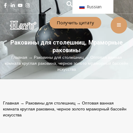
Russian
Получить цитату
Раковины для столешниц
Мраморные
,
раковины
Главная
→
Раковины для столешниц
→ Оптовая ванная
комната круглая раковина, черное золото мраморный бассейн
искусства
Главная
→
Раковины для столешниц
→ Оптовая ванная
комната круглая раковина, черное золото мраморный бассейн
искусства