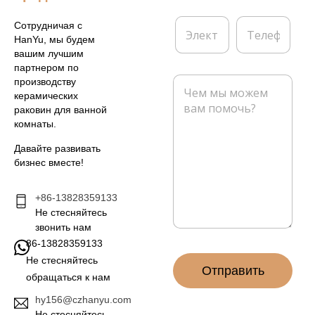
*
п
а
Э
Т
Сотрудничая с
н
л
е
HanYu, мы будем
и
е
л
вашим лучшим
я
к
е
партнером по
т
ф
С
производству
р
о
о
керамических
о
н
о
раковин для ванной
н
б
комнаты.
н
щ
а
е
Давайте развивать
я
н
бизнес вместе!
п
и
о
е
ч
+86-13828359133
*
т
Не стесняйтесь
а
звонить нам
*
86-13828359133
Не стесняйтесь
Отправить
обращаться к нам
hy156@czhanyu.com
Не стесняйтесь