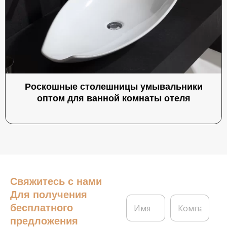
Роскошные столешницы умывальники
оптом для ванной комнаты отеля
Свяжитесь с нами
Для получения
И
К
бесплатного
м
о
я
м
предложения