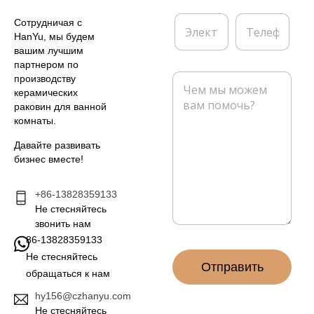
*
п
а
Э
Т
Сотрудничая с
н
л
е
HanYu, мы будем
и
е
л
вашим лучшим
я
к
е
партнером по
т
ф
С
производству
р
о
о
керамических
о
н
о
раковин для ванной
н
б
комнаты.
н
щ
а
е
Давайте развивать
я
н
бизнес вместе!
п
и
о
е
ч
+86-13828359133
*
т
Не стесняйтесь
а
звонить нам
*
86-13828359133
Не стесняйтесь
Отправить
обращаться к нам
hy156@czhanyu.com
Не стесняйтесь