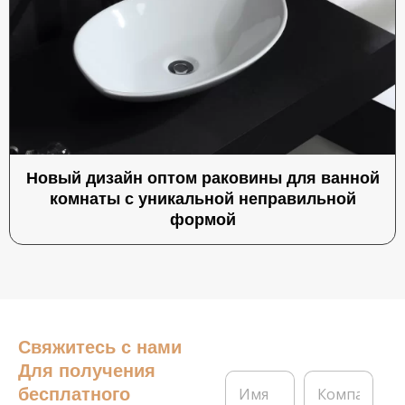
Новый дизайн оптом раковины для ванной
комнаты с уникальной неправильной
формой
Свяжитесь с нами
Для получения
И
К
бесплатного
м
о