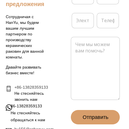
я
м
предложения
*
п
а
Э
Т
Сотрудничая с
н
л
е
HanYu, мы будем
и
е
л
вашим лучшим
я
к
е
партнером по
т
ф
С
производству
р
о
о
керамических
о
н
о
раковин для ванной
н
б
комнаты.
н
щ
а
е
Давайте развивать
я
н
бизнес вместе!
п
и
о
е
ч
+86-13828359133
*
т
Не стесняйтесь
а
звонить нам
*
86-13828359133
Не стесняйтесь
Отправить
обращаться к нам
hy156@czhanyu.com