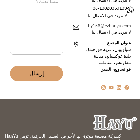
ر
لا تتردد في الاتصال بنا
ل
س
86-13828359133
إ
ا
ل
لا تتردد في الاتصال بنا
ل
ك
ة
hy156@czhanyu.com
ت
*
لا تتردد في الاتصال بنا
ر
و
عنوان المصنع
ن
شياويبيان، قرية فوزهونغ،
ي
بلدة غوكسيانغ، مدينة
*
تشاوتشو، مقاطعة
قوانغدونغ، الصين
إرسال
كشركة مصنعة موثوق بها لأحواض الغسيل الخزفية، تؤمن HanYu