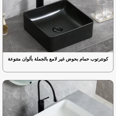
كونترتوب حمام بحوض غير لامع بالجملة بألوان متنوعة