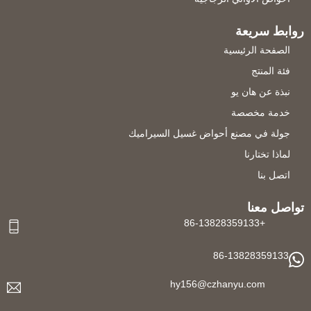
روابط سريعة
الصفحة الرئيسية
فئة المنتج
نبذة عن هان يو
خدمة مخصصة
جولة في مصنع أحواض غسيل السيراميك
لماذا تختارنا
اتصل بنا
تواصل معنا
+86-13828359133
86-13828359133
hy156@czhanyu.com