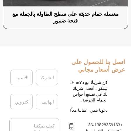
مغسلة حمام حديثة على سطح الطاولة بالجملة مع
فتحة صنبور
اتصل بنا
للحصول على
عرض أسعار مجاني
ا
ا
ل
ل
ش
ا
كن شريكًا مع HanYu،
ر
س
سنكون أفضل شريك
ك
م
لك في تصنيع أحواض
ا
ا
ة
*
الحمام الخزفية.
ل
ل
ه
ب
دعونا ننمي أعمالنا معاً!
ا
ر
ت
ي
ا
ف
د
+86-13828359133
ل
ا