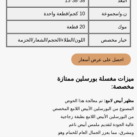
البُعد
38*38*13
ن.و/مجموعة
10 كجم/قطعة واحدة
موك
20 قطعة
خيار مخصص
اللون/الطلاء/الحجم/الشعار/الحزمة
احصل على عرض أسعار
ميزات مغسلة بورسلين ممتازة
مخصصة:
مظهر أبيض لامع:
تم معالجة هذا الحوض
المصنوع من البورسلين الأبيض اللامع المخصص
من البورسلين الأبيض اللامع بطبقة زجاجية
عالية الجودة لتقديم ملمس أبيض ناعم
ومشرق، مما يعزز الجمال العام للحمام وهو