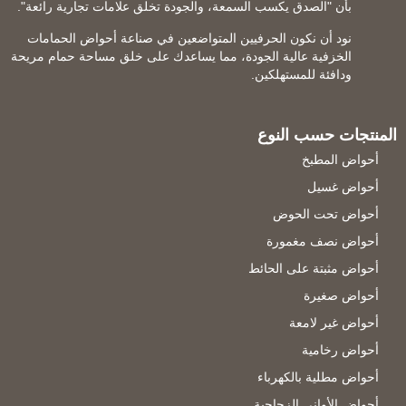
بأن "الصدق يكسب السمعة، والجودة تخلق علامات تجارية رائعة".
نود أن نكون الحرفيين المتواضعين في صناعة أحواض الحمامات
الخزفية عالية الجودة، مما يساعدك على خلق مساحة حمام مريحة
ودافئة للمستهلكين.
المنتجات حسب النوع
أحواض المطبخ
أحواض غسيل
أحواض تحت الحوض
أحواض نصف مغمورة
أحواض مثبتة على الحائط
أحواض صغيرة
أحواض غير لامعة
أحواض رخامية
أحواض مطلية بالكهرباء
أحواض الأواني الزجاجية