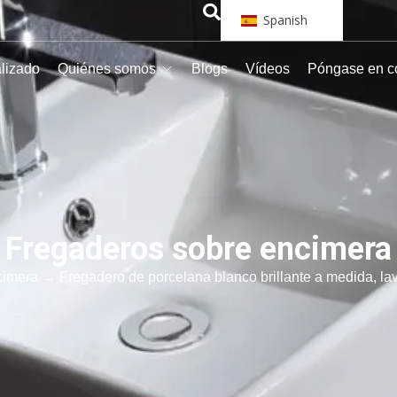
Spanish
alizado
Quiénes somos
Blogs
Vídeos
Póngase en c
Fregaderos sobre encimera
cimera
→ Fregadero de porcelana blanco brillante a medida, la