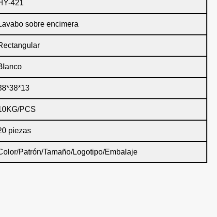
HY-421
Lavabo sobre encimera
Rectangular
Blanco
38*38*13
10KG/PCS
20 piezas
Color/Patrón/Tamaño/Logotipo/Embalaje