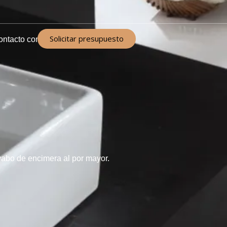
Solicitar presupuesto
ontacto con
vabo de encimera al por mayor.