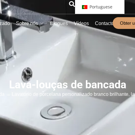
Portuguese
Obter 
izado
Sobre nós
Blogues
Vídeos
Contacto
Lava-louças de bancada
da
→ Lavatório de porcelana personalizado branco brilhante, l