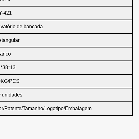
Y-421
vatório de bancada
tangular
ranco
8*38*13
0KG/PCS
 unidades
or/Patente/Tamanho/Logotipo/Embalagem