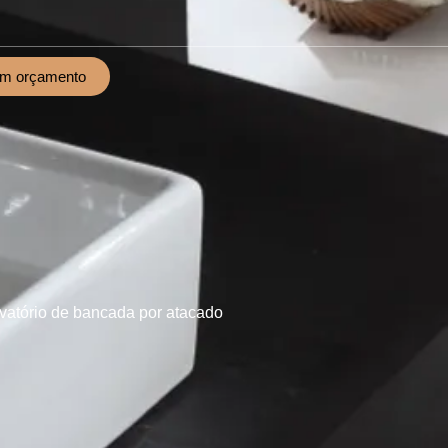
um orçamento
avatório de bancada por atacado