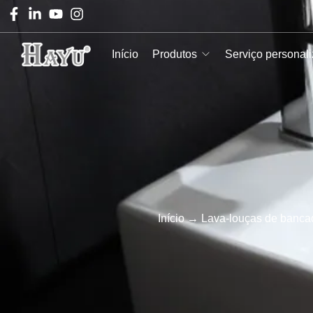
Início
Produtos
Serviço personal
Início
→
Lava-louças de banca