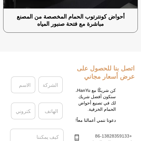
أحواض كونترتوب الحمام المخصصة من المصنع
مباشرة مع فتحة صنبور المياه
اتصل بنا
للحصول على
عرض أسعار مجاني
ا
ا
ل
ل
ش
ا
كن شريكًا مع HanYu،
ر
س
سنكون أفضل شريك
ك
م
لك في تصنيع أحواض
ا
ا
ة
*
الحمام الخزفية.
ل
ل
ه
ب
دعونا ننمي أعمالنا معاً!
ا
ر
ت
ي
ا
ف
د
+86-13828359133
ل