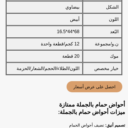
الشكل
بيضاوي
اللون
أبيض
البُعد
68*44*16.5
ن.و/مجموعة
12 كجم/قطعة واحدة
موك
20 قطعة
خيار مخصص
اللون/الطلاء/الحجم/الشعار/الحزمة
احصل على عرض أسعار
أحواض حمام بالجملة ممتازة
ميزات أحواض حمام بالجملة:
تصميم أنيق:
تضيف أحواض الحمام