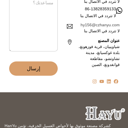
ا
ر
لا تتردد في الاتصال بنا
ل
س
86-13828359133
إ
ا
ل
لا تتردد في الاتصال بنا
ل
ك
ة
hy156@czhanyu.com
ت
*
لا تتردد في الاتصال بنا
ر
و
عنوان المصنع
ن
شياويبيان، قرية فوزهونغ،
ي
بلدة غوكسيانغ، مدينة
*
تشاوتشو، مقاطعة
قوانغدونغ، الصين
إرسال
كشركة مصنعة موثوق بها لأحواض الغسيل الخزفية، تؤمن HanYu