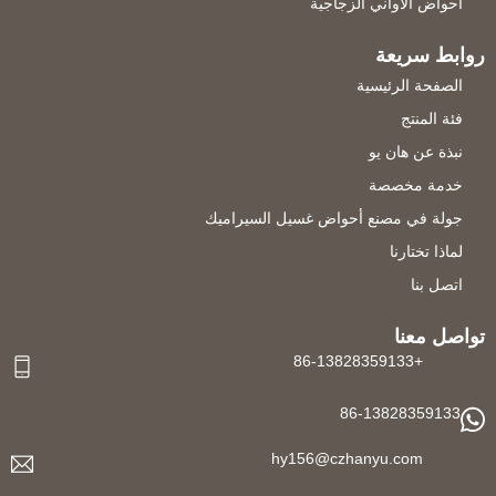
أحواض الأواني الزجاجية
روابط سريعة
الصفحة الرئيسية
فئة المنتج
نبذة عن هان يو
خدمة مخصصة
جولة في مصنع أحواض غسيل السيراميك
لماذا تختارنا
اتصل بنا
تواصل معنا
+86-13828359133
86-13828359133
hy156@czhanyu.com