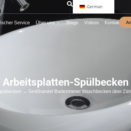
German
An
ischer Service
Über uns
Blogs
Videos
Kontakt
Arbeitsplatten-Spülbecken
Spülbecken
→ Großhandel Badezimmer Waschbecken über Zähle