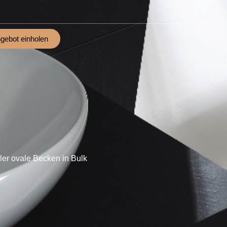
gebot einholen
r ovale Becken in Bulk