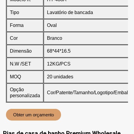
Tipo
Lavatório de bancada
Forma
Oval
Cor
Branco
Dimensão
68*44*16.5
N.W /SET
12KG/PCS
MOQ
20 unidades
Opção
Cor/Patente/Tamanho/Logotipo/Embala
personalizada
Obter um orçamento
Pias de casa de banho Premium Wholesale