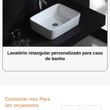
Lavatório retangular personalizado para casa
de banho
Contactar-nos
Para
um orçamento
N
E