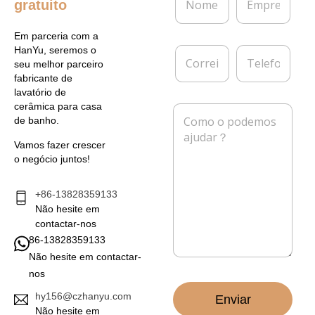
gratuito
o
m
m
p
e
r
Em parceria com a
*
e
C
T
HanYu, seremos o
s
o
e
seu melhor parceiro
a
r
l
fabricante de
r
e
lavatório de
e
f
cerâmica para casa
M
i
o
de banho.
e
o
n
n
e
e
Vamos fazer crescer
s
l
o negócio juntos!
a
e
g
t
e
+86-13828359133
r
m
Não hesite em
ó
*
n
contactar-nos
i
86-13828359133
c
Não hesite em contactar-
o
nos
*
hy156@czhanyu.com
Enviar
Não hesite em