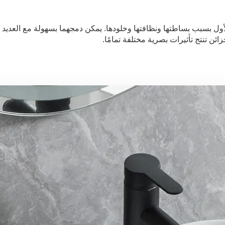
أول بسبب بساطتها ونظافتها وخلودها. يمكن دمجهما بسهولة مع العديد 
ائن تنتج تأثيرات بصرية مختلفة تمامًا.