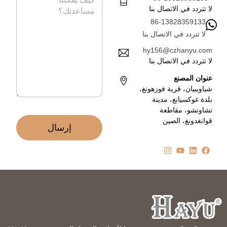
ل
ا
ر
لا تتردد في الاتصال بنا
ل
س
86-13828359133
إ
ا
ل
لا تتردد في الاتصال بنا
ل
ك
ة
hy156@czhanyu.com
ت
*
لا تتردد في الاتصال بنا
ر
و
عنوان المصنع
ن
شياويبيان، قرية فوزهونغ،
ي
بلدة غوكسيانغ، مدينة
*
تشاوتشو، مقاطعة
قوانغدونغ، الصين
إرسال