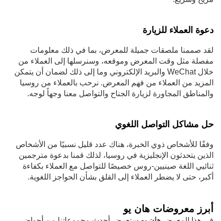
دعوة العملاء للزيارة
لقد صممنا ملصقات جميلة للمعرض، بما في ذلك معلومات
مفصلة مثل وقت المعرض وموقعه، وسنرسلها إلى العملاء من
خلال WeChat والبريد الإلكتروني وما إلى ذلك لضمان أن يتمكن
المزيد من العملاء من فهم المعرض. نرحب بالعملاء من روسيا
والمناطق المجاورة لزيارة الجناح والتواصل معنا وجهاً لوجه.
حل مشاكل التواصل اللغوي
وفقًا للأشخاص ذوي الخبرة، هناك عدد قليل نسبيًا من الأشخاص
الذين يتحدثون الإنجليزية في روسيا، لذلك قمنا بدعوة مترجمين
ثنائيي اللغة صينيين-روس خصيصًا للتواصل مع العملاء بكفاءة
أكبر، حتى لا يضطر العملاء إلى القلق بشأن الحواجز اللغوية.
أبرز معروضات هان يو
في هذا المعرض
هان يو
ستعرض أحدث مجموعاتنا من أحواض