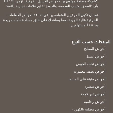
كشركة مصنعة موثوق بها لأحواض الغسيل الخزفية، تؤمن HanYu
بأن "الصدق يكسب السمعة، والجودة تخلق علامات تجارية رائعة".
نود أن نكون الحرفيين المتواضعين في صناعة أحواض الحمامات
الخزفية عالية الجودة، مما يساعدك على خلق مساحة حمام مريحة
ودافئة للمستهلكين.
المنتجات حسب النوع
أحواض المطبخ
أحواض غسيل
أحواض تحت الحوض
أحواض نصف مغمورة
أحواض مثبتة على الحائط
أحواض صغيرة
أحواض غير لامعة
أحواض رخامية
أحواض مطلية بالكهرباء