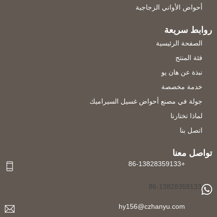
أحواض الأواني الزجاجية
روابط سريعة
الصفحة الرئيسية
فئة المنتج
نبذة عن هان يو
خدمة مخصصة
جولة في مصنع أحواض غسيل السيراميك
لماذا تختارنا
اتصل بنا
تواصل معنا
+86-13828359133
86-13828359133
hy156@czhanyu.com