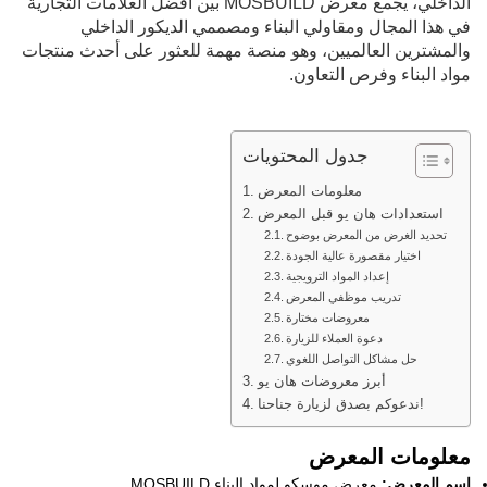
الداخلي، يجمع معرض MOSBUILD بين أفضل العلامات التجارية
في هذا المجال ومقاولي البناء ومصممي الديكور الداخلي
والمشترين العالميين، وهو منصة مهمة للعثور على أحدث منتجات
مواد البناء وفرص التعاون.
جدول المحتويات
معلومات المعرض
استعدادات هان يو قبل المعرض
تحديد الغرض من المعرض بوضوح
اختيار مقصورة عالية الجودة
إعداد المواد الترويجية
تدريب موظفي المعرض
معروضات مختارة
دعوة العملاء للزيارة
حل مشاكل التواصل اللغوي
أبرز معروضات هان يو
ندعوكم بصدق لزيارة جناحنا!
معلومات المعرض
اسم المعرض:
معرض موسكو لمواد البناء MOSBUILD