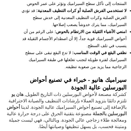
المنتجات إلى تآكل سطح السيراميك وتؤثر على عمر الحوض.
لا تستخدمي الفرش الصلبة أو كرات التنظيف المعدنية:
قد تؤدي
الفرش الصلبة وكرات التنظيف المعدنية إلى خدش سطح
السيراميك، مما يترك خدوشاً يصعب إصلاحها.
امنعي الأشياء الثقيلة من الارتطام بالحوض:
على الرغم من أن
أحواض السيراميك قوية جداً، إلا أن اصطدام الأجسام الثقيلة قد
يتسبب في تلف السطح.
نظفي البقع في الوقت المناسب:
لا تدع البقع تبقى على سطح
السيراميك لفترة طويلة لتجنب تغلغلها في طبقة السيراميك
الزجاجية مما يزيد من صعوبة تنظيفه.
سيراميك هانيو - خبراء في تصنيع أحواض
البورسلين عالية الجودة
كشركة مصنعة لأحواض البورسلين ذات التاريخ الطويل,
هان يو
تلتزم دائمًا بتزويد العملاء بإرشادات التنظيف والصيانة الاحترافية
بالإضافة إلى تصنيع أحواض السيراميك عالية الجودة. لدينا
أحواض
البورسلين بالجملة
مصنوعة بتقنية الحرق على درجة حرارة عالية
ومعالجة طلاء زجاجي عالي الجودة. وبالتالي، فهي ليست جميلة
ومتينة فحسب، بل يسهل تنظيفها وصيانتها أيضًا.