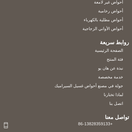
أحواض غير لامعة
أحواض رخامية
أحواض مطلية بالكهرباء
أحواض الأواني الزجاجية
روابط سريعة
الصفحة الرئيسية
فئة المنتج
نبذة عن هان يو
خدمة مخصصة
جولة في مصنع أحواض غسيل السيراميك
لماذا تختارنا
اتصل بنا
تواصل معنا
+86-13828359133