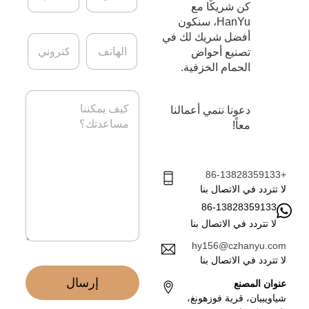
ش
ا
كن شريكًا مع
ر
س
HanYu، سنكون
ك
م
أفضل شريك لك في
ا
ا
ة
*
ل
ل
تصنيع أحواض
ه
ب
الحمام الخزفية.
ا
ر
ت
ي
ا
ف
د
ل
دعونا ننمي أعمالنا
ا
ر
معاً!
ل
س
إ
ا
ل
ل
ك
ة
+86-13828359133
ت
*
لا تتردد في الاتصال بنا
ر
86-13828359133
و
ن
لا تتردد في الاتصال بنا
ي
hy156@czhanyu.com
*
لا تتردد في الاتصال بنا
إرسال
عنوان المصنع
شياويبيان، قرية فوزهونغ،