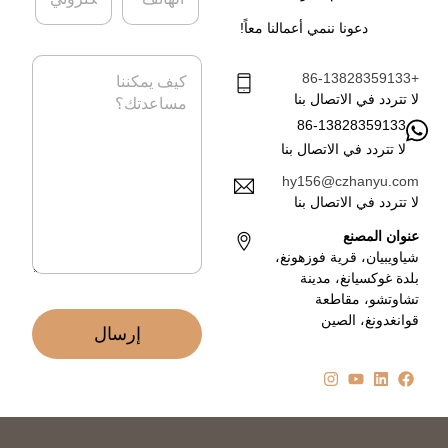
ه
ب
دعونا ننمي أعمالنا معاً!
ا
ر
ت
ي
ا
ف
د
+86-13828359133
ل
ا
ر
لا تتردد في الاتصال بنا
ل
س
86-13828359133
إ
ا
ل
لا تتردد في الاتصال بنا
ل
ك
ة
hy156@czhanyu.com
ت
*
لا تتردد في الاتصال بنا
ر
و
عنوان المصنع
ن
شياويبيان، قرية فوزهونغ،
ي
بلدة غوكسيانغ، مدينة
*
تشاوتشو، مقاطعة
قوانغدونغ، الصين
إرسال