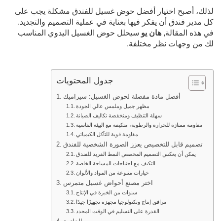
لذلك، أصبح اختيار أفضل حوض غسيل للفندق مشكلة يجب على
كل مدير فندق أن يفكر فيها بعناية في عملية التصميم والتجديد.
في هذه المقالة,
هان يو
سيحلل حوض الغسيل اليدوي المناسب
لك من وجهات نظر مختلفة.
جدول المحتويات
أفضل مادة مفضلة لحوض الغسيل: سيراميك
مظهر جميل وملمس عالي الجودة
سهلة التنظيف ومنخفضة تكاليف الصيانة
مقاومة ممتازة للحرارة والرطوبة، متكيفة مع البيئة القاسية
مقاومة قوية للتآكل الكيميائي
تصميم قابل للتخصيص يعزز الصورة الشخصية للفندق
يمكن أن يعكس التصميم المخصص النمط الفريد للفندق
التكيف مع احتياجات المساحة الخاصة
خيارات متنوعة من المواد والألوان
اختر مصنع أحواض غسيل متمرس
سنوات من الخبرة في الإنتاج
مرافق إنتاج وتكنولوجيا مجهزة تجهيزًا جيدًا
القدرة على التسليم في الوقت المحدد