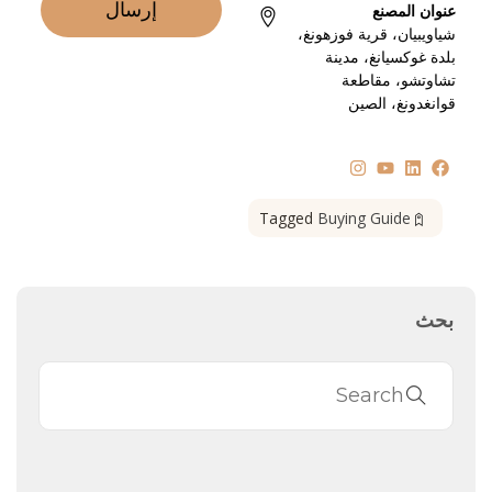
إرسال
عنوان المصنع
شياويبيان، قرية فوزهونغ،
بلدة غوكسيانغ، مدينة
تشاوتشو، مقاطعة
قوانغدونغ، الصين
Tagged
Buying Guide
بحث