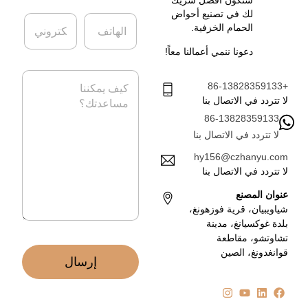
ر
س
ك
م
لك في تصنيع أحواض
ا
ا
ة
*
الحمام الخزفية.
ل
ل
ه
ب
دعونا ننمي أعمالنا معاً!
ا
ر
ت
ي
ا
ف
د
+86-13828359133
ل
ا
ر
لا تتردد في الاتصال بنا
ل
س
86-13828359133
إ
ا
ل
لا تتردد في الاتصال بنا
ل
ك
ة
hy156@czhanyu.com
ت
*
لا تتردد في الاتصال بنا
ر
و
عنوان المصنع
ن
شياويبيان، قرية فوزهونغ،
ي
بلدة غوكسيانغ، مدينة
*
تشاوتشو، مقاطعة
قوانغدونغ، الصين
إرسال