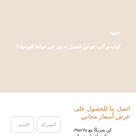
NEXT
كيف نركب حوض غسيل يدوي في حياتنا اليومية؟
اتصل بنا
للحصول على
عرض أسعار مجاني
ا
ا
ل
ل
ش
ا
كن شريكًا مع HanYu،
سنكون أفضل شريك