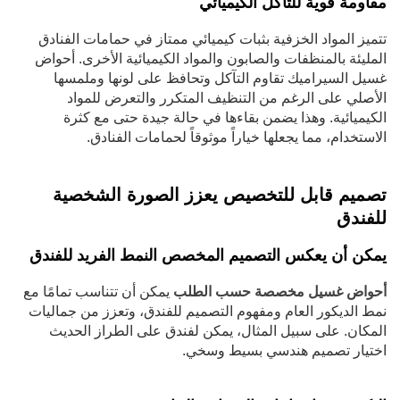
مقاومة قوية للتآكل الكيميائي
تتميز المواد الخزفية بثبات كيميائي ممتاز في حمامات الفنادق
المليئة بالمنظفات والصابون والمواد الكيميائية الأخرى. أحواض
غسيل السيراميك تقاوم التآكل وتحافظ على لونها وملمسها
الأصلي على الرغم من التنظيف المتكرر والتعرض للمواد
الكيميائية. وهذا يضمن بقاءها في حالة جيدة حتى مع كثرة
الاستخدام، مما يجعلها خياراً موثوقاً لحمامات الفنادق.
تصميم قابل للتخصيص يعزز الصورة الشخصية
للفندق
يمكن أن يعكس التصميم المخصص النمط الفريد للفندق
أحواض غسيل مخصصة حسب الطلب
يمكن أن تتناسب تمامًا مع
نمط الديكور العام ومفهوم التصميم للفندق، وتعزز من جماليات
المكان. على سبيل المثال، يمكن لفندق على الطراز الحديث
اختيار تصميم هندسي بسيط وسخي.