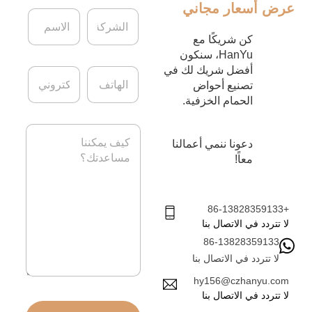
عرض أسعار مجاني
ا
ا
ل
ل
ش
ا
كن شريكًا مع
ر
س
HanYu، سنكون
ك
م
أفضل شريك لك في
ا
ا
ة
*
ل
ل
تصنيع أحواض
ه
ب
الحمام الخزفية.
ا
ر
ت
ي
ا
ف
د
ل
دعونا ننمي أعمالنا
ا
ر
معاً!
ل
س
إ
ا
ل
ل
ك
ة
+86-13828359133
ت
*
لا تتردد في الاتصال بنا
ر
86-13828359133
و
ن
لا تتردد في الاتصال بنا
ي
hy156@czhanyu.com
*
لا تتردد في الاتصال بنا