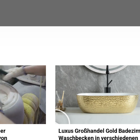
Der
Luxus Großhandel Gold Badezi
von
Waschbecken in verschiedenen