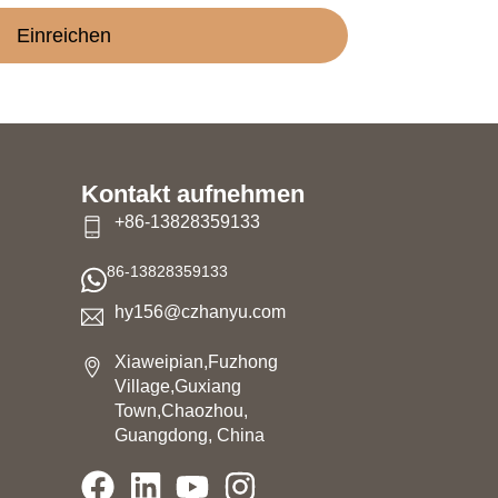
Einreichen
Kontakt aufnehmen
+86-13828359133
86-13828359133
hy156@czhanyu.com
Xiaweipian,Fuzhong
Village,Guxiang
n
Town,Chaozhou,
Guangdong, China