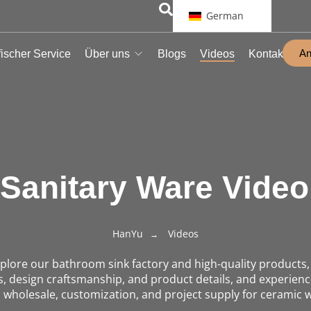
German
An
ischer Service
Über uns
Blogs
Videos
Kontakt
Sanitary Ware Video
HanYu
Videos
plore our bathroom sink factory and high-quality products, g
, design craftsmanship, and product details, and experienc
n wholesale, customization, and project supply for ceramic 