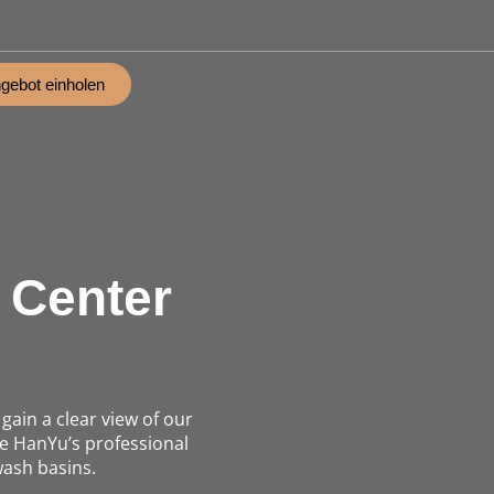
gebot einholen
 Center
ain a clear view of our
e HanYu’s professional
wash basins.