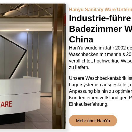
Hanyu Sanitary Ware Unte
Industrie-füh
Badezimmer Wa
China
HanYu wurde im Jahr 2002 geg
Waschbecken mit mehr als 20 
verpflichtet, hochwertige Wa
zu liefern.
Unsere Waschbeckenfabrik ist 
Lagersystemen ausgestattet, 
Anpassung bis hin zu optimier
Kunden einen vollständigen Pr
Einkaufserfahrung.
Mehr über HanYu