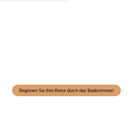
r Geschäft mit Best Bathroom S
Sie noch heute Kontakt mit Ha
Beginnen Sie Ihre Reise durch das Badezimmer!