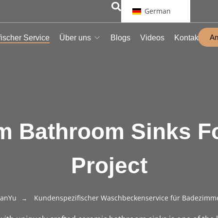
German
An
ischer Service
Über uns
Blogs
Videos
Kontakt
m Bathroom Sinks Fo
Project
anYu
Kundenspezifischer Waschbeckenservice für Badezimm