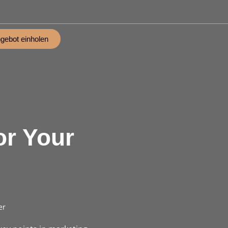
gebot einholen
r Your
er