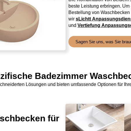
beste Leistung erbringen. Um
Bestellung von Waschbecken n
wir
s
Licht
t
Anpassungsdiens
und
Vertiefung
Anpassungsd
Sagen Sie uns, was Sie bra
ezifische Badezimmer Waschbec
eschneiderten Lösungen und bieten umfassende Optionen für Ihr
schbecken für