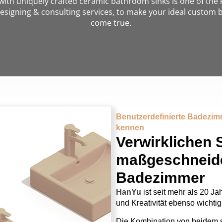
ith uniquely crafted ceramic bathroom sinks is one of the 
esigning & consulting services, to make your ideal custom 
come true.
Benutzerdefinierte Badezim
kennen
Verwirklichen S
maßgeschneide
Badezimmer
HanYu
ist seit mehr als 20 Ja
und Kreativität ebenso wichti
Die Kombination von beidem s