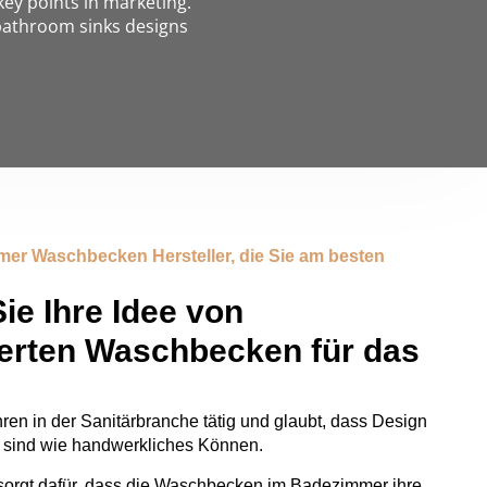
key points in marketing.
bathroom sinks designs
mer Waschbecken Hersteller, die Sie am besten
ie Ihre Idee von
rten Waschbecken für das
hren in der Sanitärbranche tätig und glaubt, dass Design
g sind wie handwerkliches Können.
orgt dafür, dass die Waschbecken im Badezimmer ihre