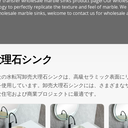
 transfer wholesale marble sinks product page! Our wholes
gy to perfectly replicate the texture and feel of marble. We o
olesale marble sinks, welcome to contact us for wholesale 
大理石シンク
社の水転写卸売大理石シンクは、高級セラミック表面に
を使用しています。卸売大理石シンクには、さまざまな
な住宅および商業プロジェクトに最適です。