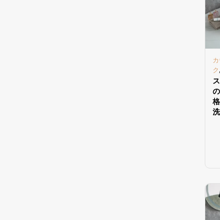
カ
ク
ス
の
格
洗