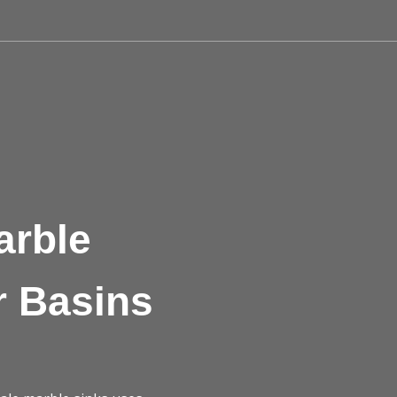
arble
r Basins