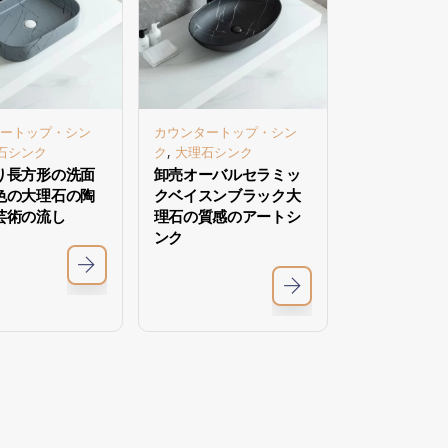
ートップ・シン
カウンタートップ・シン
,
石シンク
ク
大理石シンク
り長方形の洗面
卸売オーバルセラミッ
色の大理石の陶
クベイスンブラック大
芸術の流し
理石の質感のアートシ
ンク