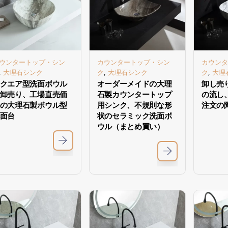
ウンタートップ・シン
カウンタートップ・シン
カウンタ
,
,
,
大理石シンク
ク
大理石シンク
ク
大理
クエア型洗面ボウル
オーダーメイドの大理
卸し売
卸売り、工場直売価
石製カウンタートップ
の流し
の大理石製ボウル型
用シンク、不規則な形
注文の
面台
状のセラミック洗面ボ
ウル（まとめ買い）