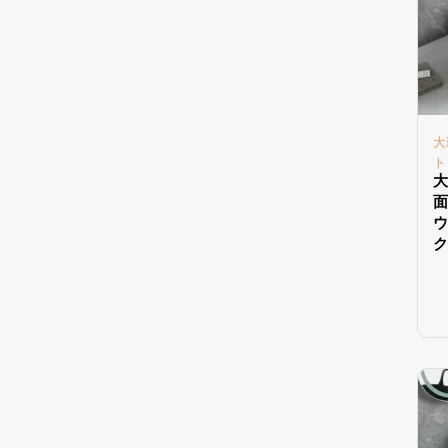
大
ト
大
面
ウ
ク