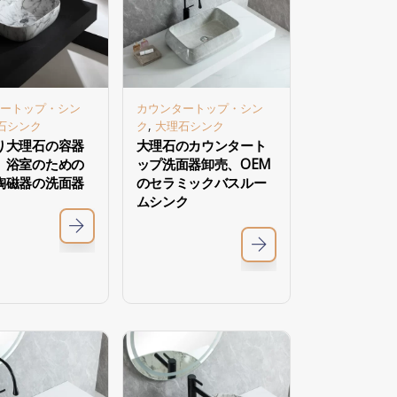
ートップ・シン
カウンタートップ・シン
,
石シンク
ク
大理石シンク
り大理石の容器
大理石のカウンタート
、浴室のための
ップ洗面器卸売、OEM
陶磁器の洗面器
のセラミックバスルー
ムシンク