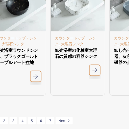
ウンタートップ・シン
カウンタートップ・シン
カウンタ
,
,
,
大理石シンク
ク
大理石シンク
ク
大理
売浴室ラウンドシン
卸売浴室の化粧室大理
卸し売
、ブラックゴールド
石の質感の容器シンク
器、灰
ーブルアート盆地
磁器の
2
3
4
5
6
7
Next