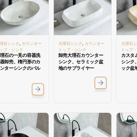
,
,
理石シンク
カウンター
大理石シンク
カウンター
大理石シ
ップ・シンク
トップ・シンク
トップ・
理石の一見の容器洗
卸売大理石カウンター
カスタ
器卸売、楕円形のカ
シンク、セラミック盆
シンク
ンターシンクのバル
地のサプライヤー
ック盆