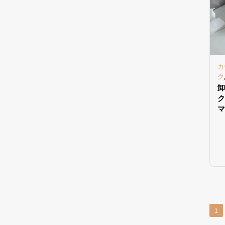
カ
ク
卸
ク
マ
1