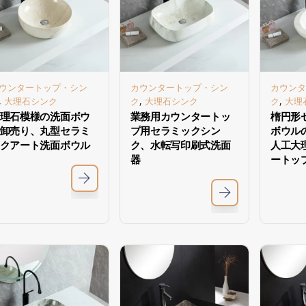
ウンタートップ・シン
カウンタートップ・シン
カウンタ
,
,
,
大理石シンク
ク
大理石シンク
ク
大理
理石模様の洗面ボウ
業務用カウンタートッ
楕円形
卸売り、丸型セラミ
プ用セラミックシン
ボウル
クアート洗面ボウル
ク、水転写印刷式洗面
人工大
器
ートッ