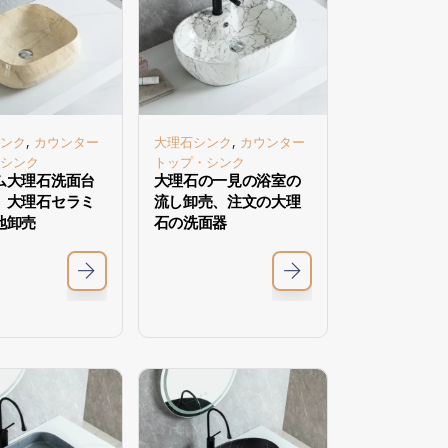
,
,
ンク
カウンター
大理石シンク
カウンター
シンク
トップ・シンク
ム大理石洗面台
大理石の一見の浴室の
、大理石セラミ
流し卸売、注文の大理
地卸売
石の洗面器