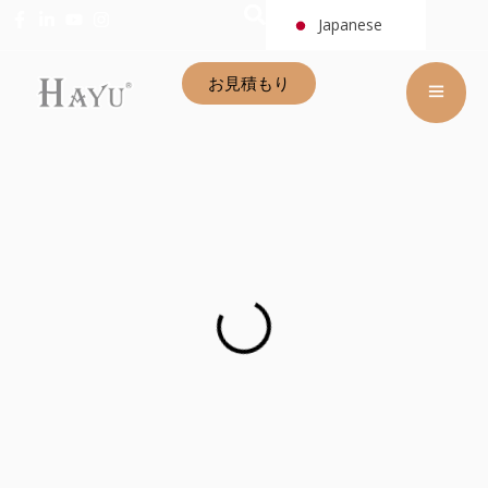
Japanese
大手セラミック浴室シンクメーカ
お見積もり
ー
卸売り洗面台でバスルームの未来を切り開く
22年の歴史を持つ陶磁器の浴室シンクメーカーとして、様々なデザイ
ンの浴室シンクを卸売・注文し、高品質の洗面器と完璧なカスタマーサ
ービスを提供し、お客様に包括的なオプションを提供しています。
今すぐ問い合わせる
OEM 利用可能な小さな浴室シンク大量注文用
コンパクトなスペースに合わせる
22年の歴史を持つ陶磁器の浴室シンクメーカーとして、様々なデザ
インの浴室シンクを卸売・注文し、高品質の洗面器と完璧なカスタ
マーサービスを提供し、お客様に包括的なオプションを提供してい
ます。