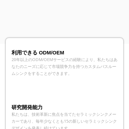
すべての小型バスルームシンク
低いMOQの在庫卸し売り浴室の流しで
工場直送、迅速・確実な供給
HanYuの卸売浴室シンクは、豊富な在庫と迅速な配達を提供し、幅
広いスタイル、軽いカスタマイズ、低MOQで、グローバル顧客が効
率的に大量注文やプロジェクトのニーズを満たすのに役立ちます。
利用できる ODM/OEM
20年以上のODM/OEMサービスの経験により、私たちはあ
カタログを見る
なたのニーズに応じて市場競争力を持つカスタムバスルー
工場直接現代マット浴室シンク
ムシンクをすることができます。
美しさと機能の完璧な融合
HanYuの工場直送マットカラー洗面台シリーズは、繊細な質感と控
えめでモダンなエレガンスが特徴です。このシリーズは、様々なス
タイルとサイズを提供し、大量注文、迅速な配達、フルカスタマイ
研究開発能力
ズをサポートしています。
私たちは、技術革新に焦点を当てたセラミックシンクメー
カーであり、毎年少なくとも15の新しいセラミックシンク
マットなバスルームシンク
デザインを発表し続けています。