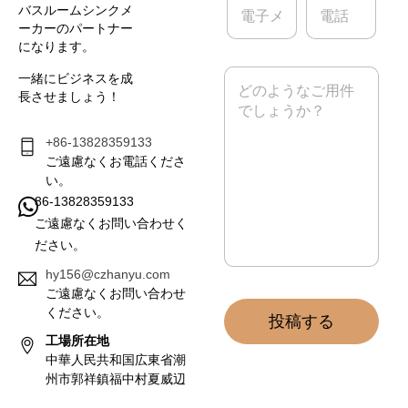
バスルームシンクメ
子
話
ーカーのパートナー
メ
になります。
ー
ル
メ
一緒にビジネスを成
*
ッ
長させましょう！
セ
ー
ジ
+86-13828359133
*
ご遠慮なくお電話くださ
い。
86-13828359133
ご遠慮なくお問い合わせく
ださい。
hy156@czhanyu.com
ご遠慮なくお問い合わせ
ください。
投稿する
工場所在地
中華人民共和国広東省潮
州市郭祥鎮福中村夏威辺