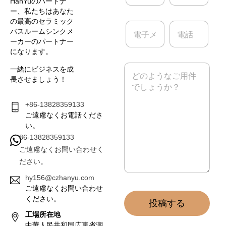
*
概
HanYuのパートナ
要
ー、私たちはあなた
の最高のセラミック
電
電
バスルームシンクメ
子
話
ーカーのパートナー
メ
になります。
ー
ル
メ
一緒にビジネスを成
*
ッ
長させましょう！
セ
ー
ジ
+86-13828359133
*
ご遠慮なくお電話くださ
い。
86-13828359133
ご遠慮なくお問い合わせく
ださい。
hy156@czhanyu.com
ご遠慮なくお問い合わせ
ください。
投稿する
工場所在地
中華人民共和国広東省潮