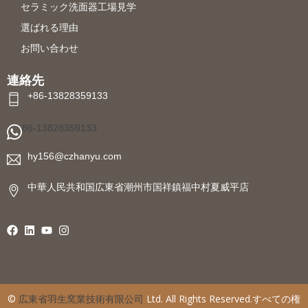
セラミック洗面器工場見学
選ばれる理由
お問い合わせ
連絡先
+86-13828359133
86-13828359133
hy156@czhanyu.com
中華人民共和国広東省潮州市国祥鎮福中村夏威平店
©
広東省羽生窯業技術有限公司
Ltd. All Rights Reserved.すべての権