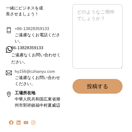
ル
メ
一緒にビジネスを成
*
ッ
長させましょう！
セ
ー
ジ
+86-13828359133
*
ご遠慮なくお電話くださ
い。
86-13828359133
ご遠慮なくお問い合わせく
ださい。
hy156@czhanyu.com
ご遠慮なくお問い合わせ
ください。
投稿する
工場所在地
中華人民共和国広東省潮
州市郭祥鎮福中村夏威辺