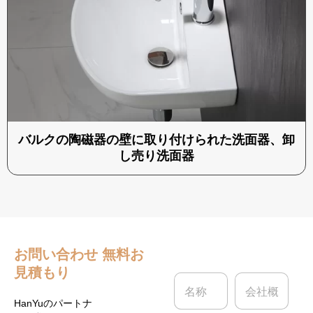
バルクの陶磁器の壁に取り付けられた洗面器、卸
し売り洗面器
お問い合わせ
無料お
見積もり
名
会
称
社
*
概
HanYuのパートナ