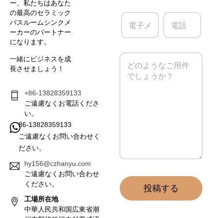
要
ー、私たちはあなた
の最高のセラミック
電
電
バスルームシンクメ
子
話
ーカーのパートナー
メ
になります。
ー
ル
メ
一緒にビジネスを成
*
ッ
長させましょう！
セ
ー
ジ
+86-13828359133
*
ご遠慮なくお電話くださ
い。
86-13828359133
ご遠慮なくお問い合わせく
ださい。
hy156@czhanyu.com
ご遠慮なくお問い合わせ
ください。
投稿する
工場所在地
中華人民共和国広東省潮