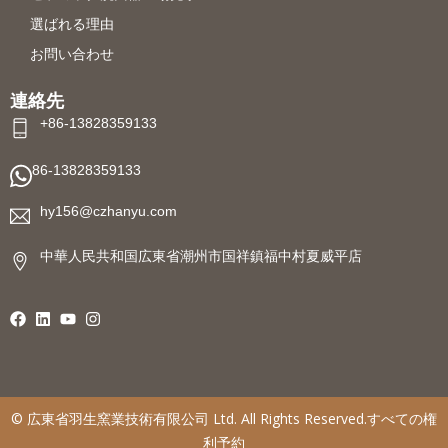
選ばれる理由
お問い合わせ
連絡先
+86-13828359133
86-13828359133
hy156@czhanyu.com
中華人民共和国広東省潮州市国祥鎮福中村夏威平店
©
広東省羽生窯業技術有限公司
Ltd. All Rights Reserved.すべての権
利予約