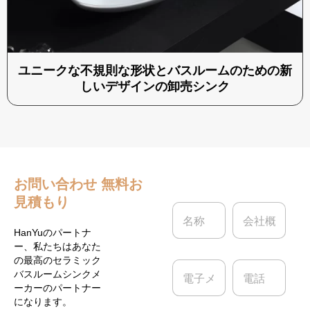
ユニークな不規則な形状とバスルームのための新
しいデザインの卸売シンク
お問い合わせ
無料お
見積もり
名
会
称
社
*
概
HanYuのパートナ
要
ー、私たちはあなた
の最高のセラミック
電
電
バスルームシンクメ
子
話
ーカーのパートナー
メ
になります。
ー