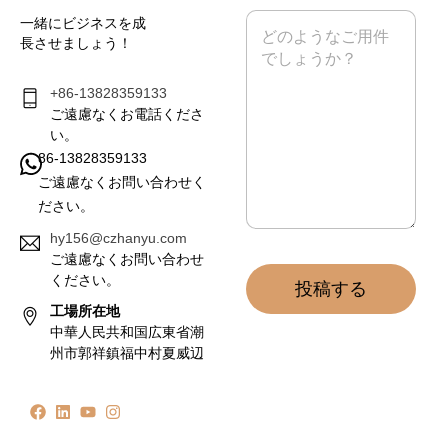
ル
メ
一緒にビジネスを成
*
ッ
長させましょう！
セ
ー
ジ
+86-13828359133
*
ご遠慮なくお電話くださ
い。
86-13828359133
ご遠慮なくお問い合わせく
ださい。
hy156@czhanyu.com
ご遠慮なくお問い合わせ
ください。
投稿する
工場所在地
中華人民共和国広東省潮
州市郭祥鎮福中村夏威辺