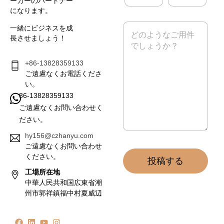
ーカーのパートナー
メ
になります。
ー
ル
メ
一緒にビジネスを成
*
ッ
長させましょう！
セ
ー
ジ
+86-13828359133
*
ご遠慮なくお電話くださ
い。
86-13828359133
ご遠慮なくお問い合わせく
ださい。
hy156@czhanyu.com
ご遠慮なくお問い合わせ
ください。
投稿する
工場所在地
中華人民共和国広東省潮
州市郭祥鎮福中村夏威辺