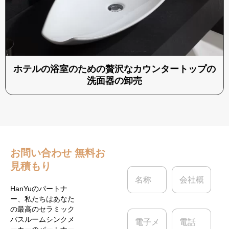
ホテルの浴室のための贅沢なカウンタートップの
洗面器の卸売
お問い合わせ
無料お
見積もり
名
会
称
社
*
概
HanYuのパートナ
要
ー、私たちはあなた
の最高のセラミック
電
電
バスルームシンクメ
子
話