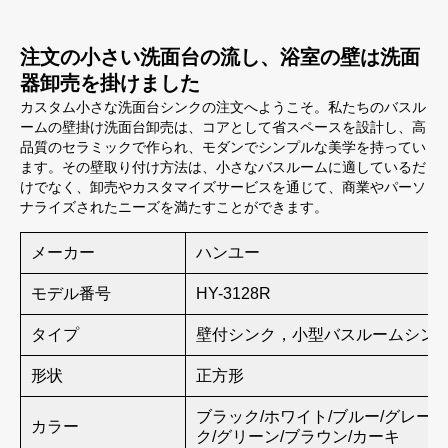
注文の小さい洗面台の流し、浴室の壁は洗面
器卸売を掛けました
カスタム小さな洗面台シンクの注文へようこそ。私たちのバスル
ームの壁掛け洗面台卸売は、コアとして省スペースを設計し、高
品質のセラミックで作られ、モダンでシンプルな美学を持ってい
ます。その壁取り付け方法は、小さなバスルームに適しているだ
けでなく、卸売やカスタマイズサービスを通じて、商業やパーソ
ナライズされたニーズを満たすことができます。
メーカー
ハンユー
モデル番号
HY-3128R
タイプ
壁付シンク，小型バスルームシン
形状
正方形
ブラック/ホワイト/ブルー/グレー/
カラー
ク/グリーン/ブラウン/カーキ