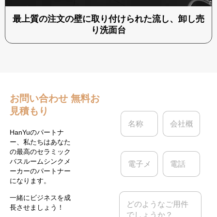
最上質の注文の壁に取り付けられた流し、卸し売
り洗面台
お問い合わせ
無料お
見積もり
名
会
称
社
*
概
HanYuのパートナ
要
ー、私たちはあなた
の最高のセラミック
電
電
バスルームシンクメ
子
話
ーカーのパートナー
メ
になります。
ー
ル
メ
一緒にビジネスを成
*
ッ
長させましょう！
セ