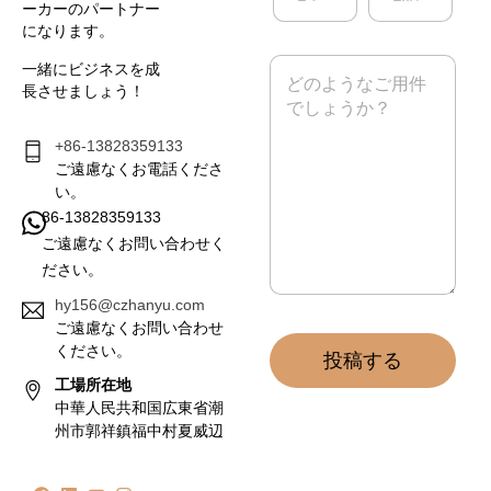
ーカーのパートナー
メ
になります。
ー
ル
メ
一緒にビジネスを成
*
ッ
長させましょう！
セ
ー
ジ
+86-13828359133
*
ご遠慮なくお電話くださ
い。
86-13828359133
ご遠慮なくお問い合わせく
ださい。
hy156@czhanyu.com
ご遠慮なくお問い合わせ
ください。
投稿する
工場所在地
中華人民共和国広東省潮
州市郭祥鎮福中村夏威辺