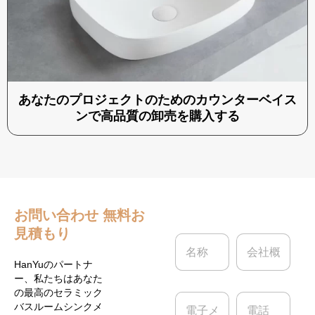
あなたのプロジェクトのためのカウンターベイス
ンで高品質の卸売を購入する
お問い合わせ
無料お
見積もり
名
会
称
社
*
概
HanYuのパートナ
要
ー、私たちはあなた
の最高のセラミック
電
電
バスルームシンクメ
子
話