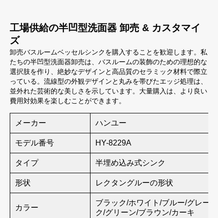
工場供給の半凹型洗面器 卸売 & カスタマイ
ズ
卸売バスルームベッセルシンクを購入することを歓迎します。私
たちの半凹型洗面器卸売は、バスルームの装飾のための理想的な
選択肢を作り、絶妙なデザインと高品質のセラミック材料で際立
っている。流線型の外観デザインと丸みを帯びたエッジ処理は、
並外れた芸術的な美しさを示しています。大量購入は、より良い
費用対効果を楽しむことができます。
メーカー
ハンユー
モデル番号
HY-8229A
タイプ
半埋め込み式シンク
形状
レクタングルーの形状
ブラック/ホワイト/ブルー/グレー/
カラー
ク/グリーン/ブラウン/カーキ