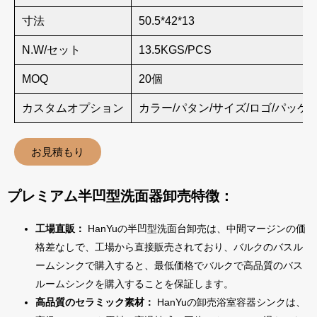
寸法
50.5*42*13
N.W/セット
13.5KGS/PCS
MOQ
20個
カスタムオプション
カラー/パタン/サイズ/ロゴ/パッケ
お見積もり
プレミアム半凹型洗面器卸売特徴：
工場直販：
HanYuの半凹型洗面台卸売は、中間マージンの価
格差なしで、工場から直接販売されており、バルクのバスル
ームシンクで購入すると、最低価格でバルクで高品質のバス
ルームシンクを購入することを保証します。
高品質のセラミック素材：
HanYuの卸売浴室容器シンクは、