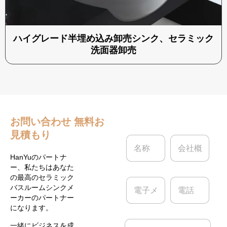
ハイグレード半埋め込み卸売シンク、セラミック
洗面器卸売
お問い合わせ
無料お
見積もり
名
会
称
社
*
概
HanYuのパートナ
要
ー、私たちはあなた
の最高のセラミック
電
電
バスルームシンクメ
子
話
ーカーのパートナー
メ
になります。
ー
ル
メ
一緒にビジネスを成