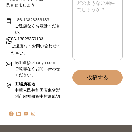
*
ッ
長させましょう！
セ
ー
ジ
+86-13828359133
*
ご遠慮なくお電話くださ
い。
86-13828359133
ご遠慮なくお問い合わせく
ださい。
hy156@czhanyu.com
ご遠慮なくお問い合わせ
ください。
投稿する
工場所在地
中華人民共和国広東省潮
州市郭祥鎮福中村夏威辺