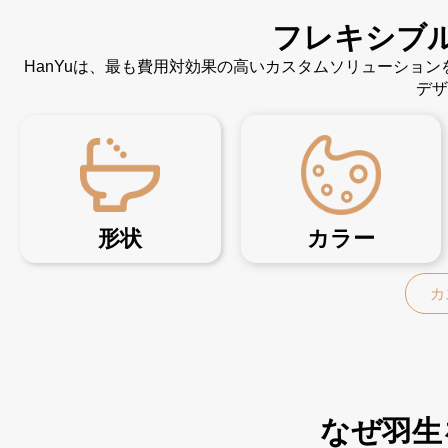
フレキシブ
HanYuは、最も費用対効果の高いカスタムソリューショ
デザ
形状
カラー
カ
なぜ羽生