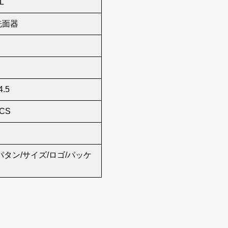
L
洗面器
ト
4.5
PCS
パタン/サイズ/ロゴ/パッケ