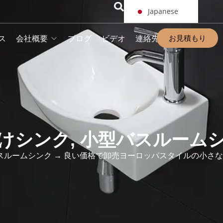
Japanese
お見積もり
ス
会社概要
ブログ
ビデオ
連絡先
けシンク
,
小型バスルーム
スルームシンク
→ 良い価格で卸売ヨーロッパスタイルの小さ