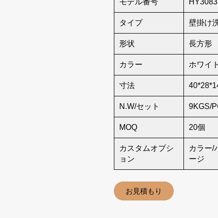
モデル番号
HY3083
タイプ
壁掛け
形状
長方形
カラー
ホワイ
寸法
40*28*1
N.W/セット
9KGS/
MOQ
20個
カスタムオプシ
カラー/
ョン
ージ
お見積もり