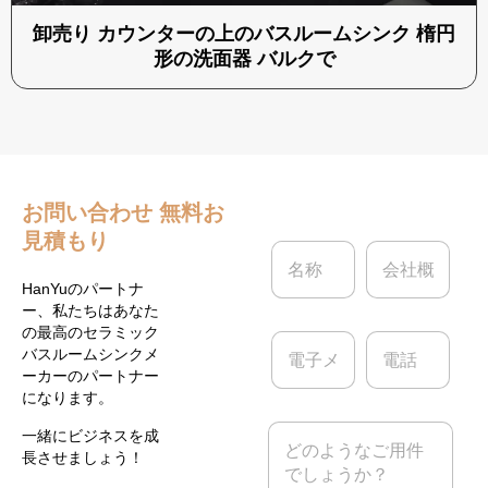
卸売り カウンターの上のバスルームシンク 楕円
形の洗面器 バルクで
お問い合わせ
無料お
見積もり
名
会
称
社
*
概
HanYuのパートナ
要
ー、私たちはあなた
の最高のセラミック
電
電
バスルームシンクメ
子
話
ーカーのパートナー
メ
になります。
ー
ル
メ
一緒にビジネスを成
*
ッ
長させましょう！
セ