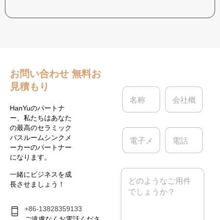
お問い合わせ
無料お
見積もり
名
会
称
社
*
概
HanYuのパートナ
要
ー、私たちはあなた
の最高のセラミック
電
電
バスルームシンクメ
子
話
ーカーのパートナー
メ
になります。
ー
ル
メ
一緒にビジネスを成
*
ッ
長させましょう！
セ
ー
ジ
+86-13828359133
*
ご遠慮なくお電話くださ