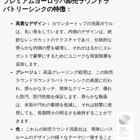
プレミアムヨーロッパ卸売ラウンドラ
バトリーシンクの特徴：
高貴なデザイン：
カウンタートップの洗面ボウル
は、丸い形をしています。内側のデザインは、絶
妙なレンガカットのテクスチャであり、伝統的な
滑らかな内側の壁を破壊し、それがはるかにエレ
ガントで豪華にするためにユニークな視覚階層を
追加します。.
グレージュ：
高温グレージング処理は、この卸売
ラウンドラウンドラバトリーシンクの表面に行わ
れ、滑らかなタッチ、簡単なクリーニング、優れ
た防汚、防汚性能を保証します。滑らかな釉薬
は、水垢や汚れの蓄積を低減し、それは頻繁に使
用しても、長期間その明るさを維持することがで
きます。.
色：
これらの卸売ラウンド洗面台は、簡単にバス
ルームのデザインの様々なテーマに一致すること