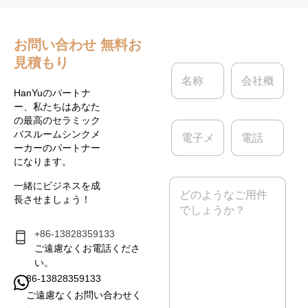
お問い合わせ
無料お
見積もり
名
会
称
社
*
概
HanYuのパートナ
要
ー、私たちはあなた
の最高のセラミック
電
電
バスルームシンクメ
子
話
ーカーのパートナー
メ
になります。
ー
ル
メ
一緒にビジネスを成
*
ッ
長させましょう！
セ
ー
ジ
+86-13828359133
*
ご遠慮なくお電話くださ
い。
86-13828359133
ご遠慮なくお問い合わせく