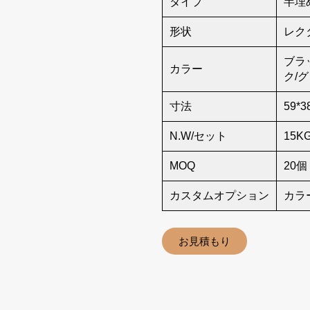
タイプ
半埋
形状
レク
ブラ
カラー
ク/
寸法
59*3
N.W/セット
15K
MOQ
20個
カスタムオプション
カラ
お見積もり