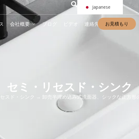
Japanese
お見積もり
ス
会社概要
ブログ
ビデオ
連絡先
セミ・リセスド・シンク
セスド・シンク
→ 卸売半埋め込み式洗面器、シックな正方形