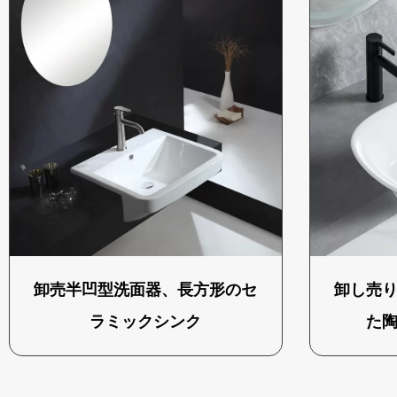
卸売半凹型洗面器、長方形のセ
卸し売
ラミックシンク
た