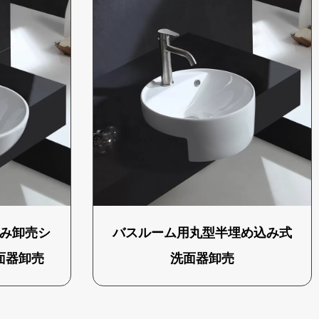
み卸売シ
バスルーム用丸型半埋め込み式
面器卸売
洗面器卸売