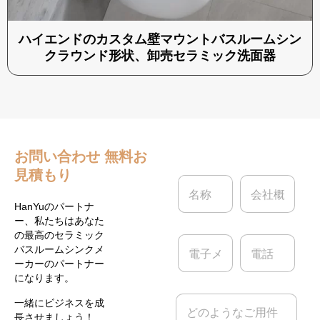
ハイエンドのカスタム壁マウントバスルームシン
クラウンド形状、卸売セラミック洗面器
お問い合わせ
無料お
見積もり
名
会
称
社
*
概
HanYuのパートナ
要
ー、私たちはあなた
の最高のセラミック
電
電
バスルームシンクメ
子
話
ーカーのパートナー
メ
になります。
ー
ル
メ
一緒にビジネスを成
*
ッ
長させましょう！