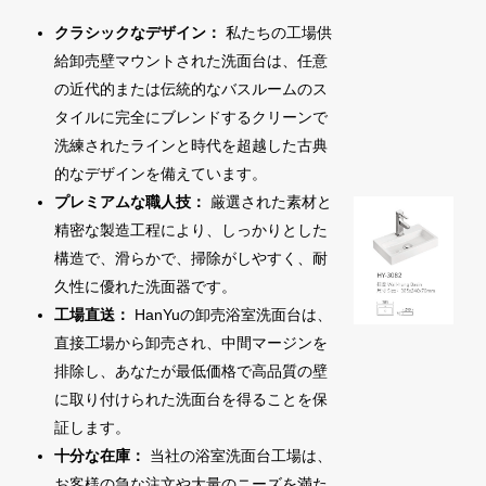
クラシックなデザイン：
私たちの工場供
給卸売壁マウントされた洗面台は、任意
の近代的または伝統的なバスルームのス
タイルに完全にブレンドするクリーンで
洗練されたラインと時代を超越した古典
的なデザインを備えています。
プレミアムな職人技：
厳選された素材と
精密な製造工程により、しっかりとした
構造で、滑らかで、掃除がしやすく、耐
久性に優れた洗面器です。
工場直送：
HanYuの卸売浴室洗面台は、
直接工場から卸売され、中間マージンを
排除し、あなたが最低価格で高品質の壁
に取り付けられた洗面台を得ることを保
証します。
十分な在庫：
当社の浴室洗面台工場は、
お客様の急な注文や大量のニーズを満た