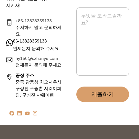
*
시키자!
메
시
+86-13828359133
지
*
주저하지 말고 문의하세
요.
86-13828359133
언제든지 문의해 주세요.
hy156@czhanyu.com
언제든지 문의해 주세요.
공장 주소
중국 광둥성 차오저우시
구샹진 푸중촌 샤웨이피
제출하기
안, 구샹진 샤웨이폔