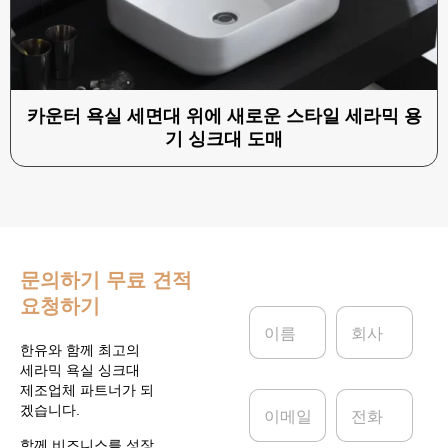
카운터 욕실 세면대 위에 새로운 스타일 세라믹 용
기 싱크대 도매
문의하기
무료 견적
요청하기
이
회
름
사
*
한유와 함께 최고의
세라믹 욕실 싱크대
제조업체 파트너가 되
이
전
겠습니다.
메
화
일
함께 비즈니스를 성장