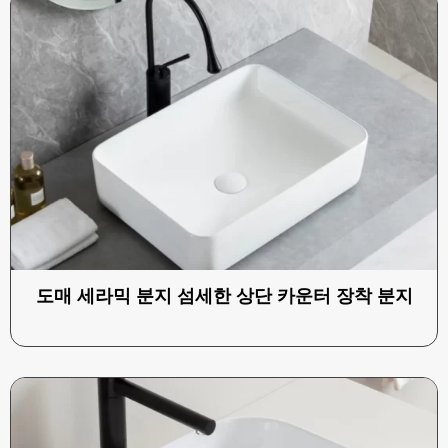
도매 세라믹 분지 섬세한 상단 카운터 장착 분지