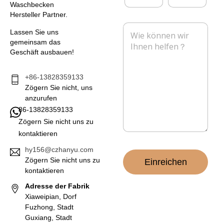
e
M
l
Waschbecken
h
a
e
Hersteller Partner.
m
i
f
N
e
l
o
Lassen Sie uns
a
n
*
n
gemeinsam das
c
Geschäft ausbauen!
h
r
i
+86-13828359133
c
Zögern Sie nicht, uns
h
anzurufen
t
86-13828359133
*
Zögern Sie nicht uns zu
kontaktieren
hy156@czhanyu.com
Zögern Sie nicht uns zu
Einreichen
kontaktieren
Adresse der Fabrik
Xiaweipian, Dorf
Fuzhong, Stadt
Guxiang, Stadt