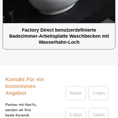
Factory Direct benutzerdefinierte
Badezimmer-Arbeitsplatte Waschbecken mit
Wasserhahn-Loch
Kontakt
Für ein
kostenloses
N
U
Angebot
a
n
m
t
e
e
Partner mit HanYu,
*
r
E
T
werden wir Ihre
n
-
e
beste Keramik