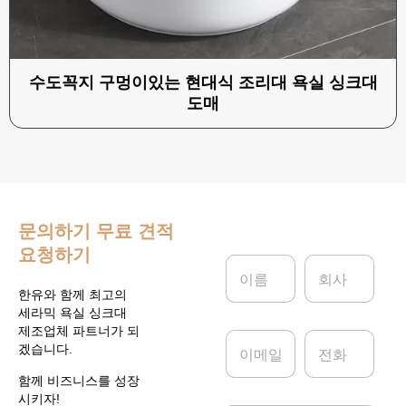
수도꼭지 구멍이있는 현대식 조리대 욕실 싱크대
도매
문의하기
무료 견적
요청하기
이
회
름
사
*
한유와 함께 최고의
세라믹 욕실 싱크대
제조업체 파트너가 되
이
전
겠습니다.
메
화
일
함께 비즈니스를 성장
*
시키자!