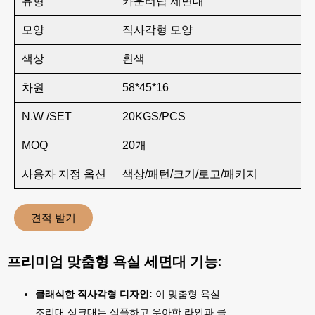
유형
카운터탑 세면대
모양
직사각형 모양
색상
흰색
차원
58*45*16
N.W /SET
20KGS/PCS
MOQ
20개
사용자 지정 옵션
색상/패턴/크기/로고/패키지
견적 받기
프리미엄 맞춤형 욕실 세면대 기능:
클래식한 직사각형 디자인:
이 맞춤형 욕실
조리대 싱크대는 심플하고 우아한 라인과 클