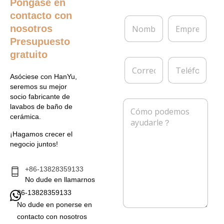
Póngase en
contacto con
N
E
nosotros
o
m
m
p
Presupuesto
b
r
gratuito
r
e
C
T
e
s
o
e
*
a
Asóciese con HanYu,
r
l
seremos su mejor
r
é
socio fabricante de
e
f
M
lavabos de baño de
o
o
e
cerámica.
e
n
n
l
o
s
¡Hagamos crecer el
e
a
negocio juntos!
c
j
t
e
r
*
+86-13828359133
ó
No dude en llamarnos
n
86-13828359133
i
c
No dude en ponerse en
o
contacto con nosotros
*