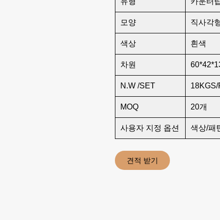
유형
카운터탑
모양
직사각형
색상
흰색
차원
60*42*1
N.W /SET
18KGS/
MOQ
20개
사용자 지정 옵션
색상/패
견적 받기