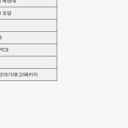
 세면대
 모양
3
PCS
턴/크기/로고/패키지