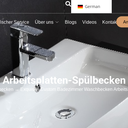
German
An
ischer Service
Über uns
Blogs
Videos
Kontakt
Arbeitsplatten-Spülbecken
lbecken
→ Exquisite Custom Badezimmer Waschbecken Arbeitsp