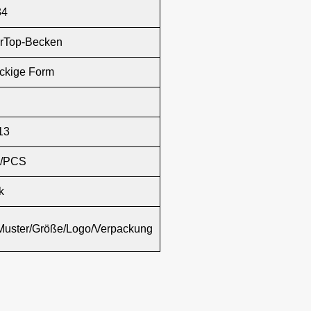
34
rTop-Becken
ckige Form
13
/PCS
k
Muster/Größe/Logo/Verpackung