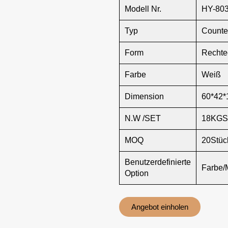
Modell Nr.
HY-80
Typ
Counte
Form
Rechte
Farbe
Weiß
Dimension
60*42*
N.W /SET
18KGS
MOQ
20Stüc
Benutzerdefinierte
Farbe/
Option
Angebot einholen