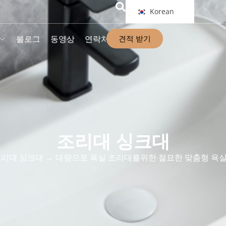
Korean
견적 받기
블로그
동영상
연락처
조리대 싱크대
조리대 싱크대
→ 대량으로 욕실 조리대를위한 절묘한 맞춤형 욕