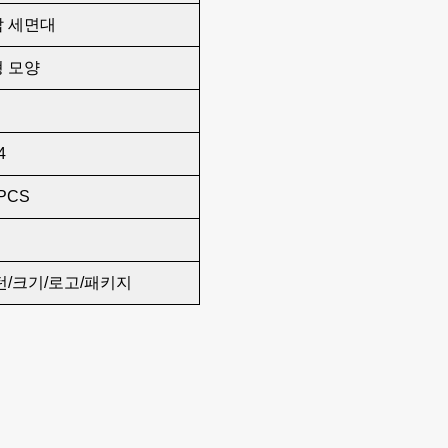
 세면대
 모양
4
PCS
턴/크기/로고/패키지