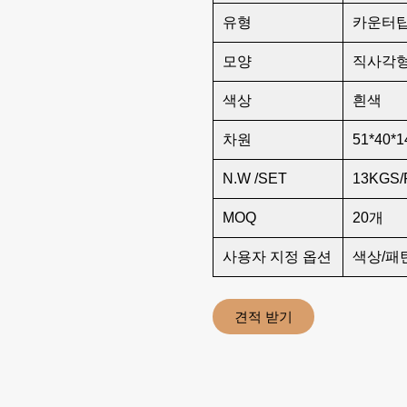
유형
카운터탑
모양
직사각형
색상
흰색
차원
51*40*1
N.W /SET
13KGS/
MOQ
20개
사용자 지정 옵션
색상/패
견적 받기