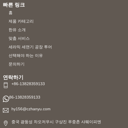
빠른 링크
홈
제품 카테고리
한유 소개
맞춤 서비스
세라믹 세면기 공장 투어
선택해야 하는 이유
문의하기
연락하기
+86-13828359133
86-13828359133
hy156@czhanyu.com
중국 광둥성 차오저우시 구샹진 푸중촌 샤웨이피엔