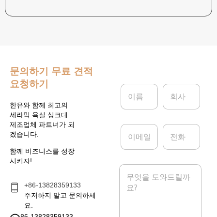
문의하기
무료 견적
요청하기
이
회
름
사
*
한유와 함께 최고의
세라믹 욕실 싱크대
제조업체 파트너가 되
이
전
겠습니다.
메
화
일
함께 비즈니스를 성장
*
시키자!
메
시
+86-13828359133
지
*
주저하지 말고 문의하세
요.
86-13828359133