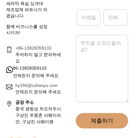
세라믹 욕실 싱크대
제조업체 파트너가 되
이
전
겠습니다.
메
화
일
함께 비즈니스를 성장
*
시키자!
메
시
+86-13828359133
지
*
주저하지 말고 문의하세
요.
86-13828359133
언제든지 문의해 주세요.
hy156@czhanyu.com
언제든지 문의해 주세요.
공장 주소
중국 광둥성 차오저우시
구샹진 푸중촌 샤웨이피
제출하기
안, 구샹진 샤웨이폔