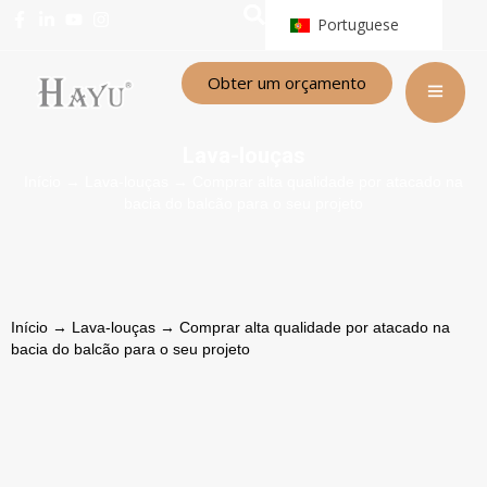
Portuguese
Obter um orçamento
Lava-louças
Início
→
Lava-louças
→ Comprar alta qualidade por atacado na
bacia do balcão para o seu projeto
Início
→
Lava-louças
→ Comprar alta qualidade por atacado na
bacia do balcão para o seu projeto