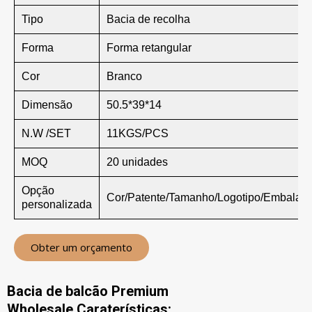
Tipo
Bacia de recolha
Forma
Forma retangular
Cor
Branco
Dimensão
50.5*39*14
N.W /SET
11KGS/PCS
MOQ
20 unidades
Opção
Cor/Patente/Tamanho/Logotipo/Embalag
personalizada
Obter um orçamento
Bacia de balcão Premium
Wholesale Caraterísticas: