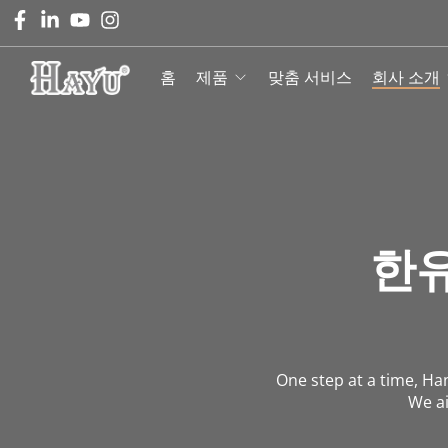
홈
제품
맞춤 서비스
회사 소개
한유
One step at a time, Ha
We ai