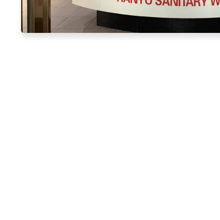
0
+ 년
프로덕션 경험