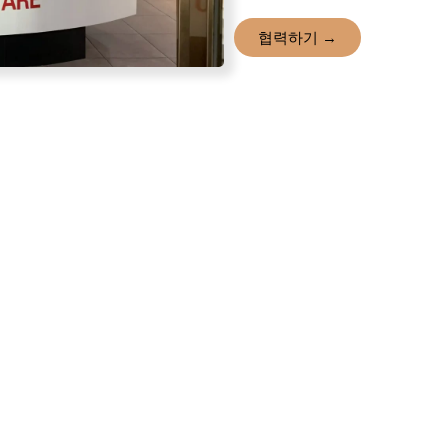
협력하기 →
0
+ ㎡
0
+
공장 면적
월간 용량