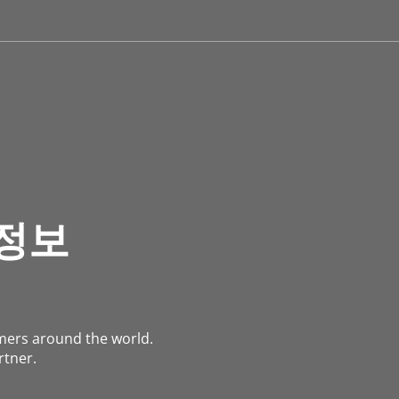
 정보
omers around the world.
rtner.