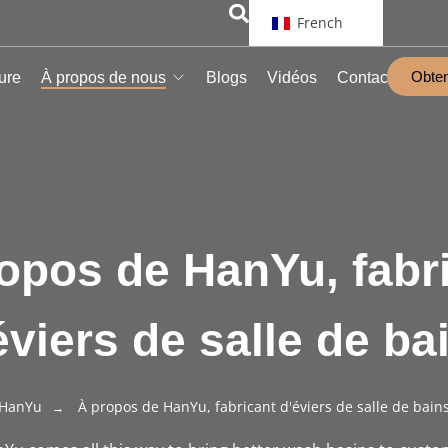
French
Obten
ure
À propos de nous
Blogs
Vidéos
Contact
opos de HanYu, fabr
éviers de salle de ba
HanYu
À propos de HanYu, fabricant d'éviers de salle de bain