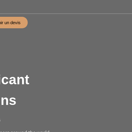
ir un devis
icant
ins
s