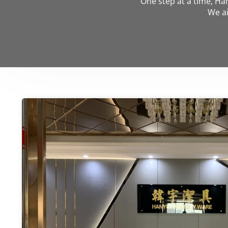
One step at a time, Ha
We ai