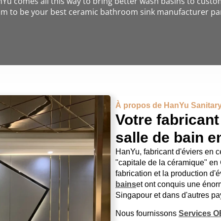
nYu comes all this way to bring better wash basins to cust
m to be your best ceramic bathroom sink manufacturer pa
À propos de HanYu Sanita
Votre fabricant
salle de bain 
HanYu, fabricant d'éviers en 
"capitale de la céramique" en
fabrication et la production d
bains
et ont conquis une énor
Singapour et dans d'autres pa
Nous fournissons
Services 