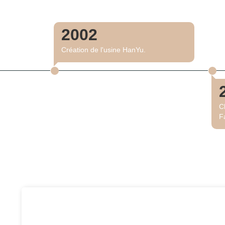
2002
Création de l'usine HanYu.
C
F