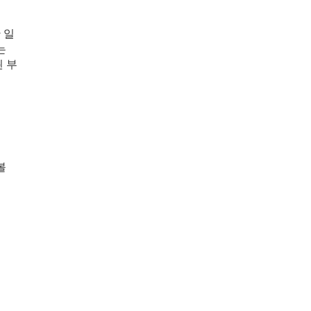
 일
는
 부
볼