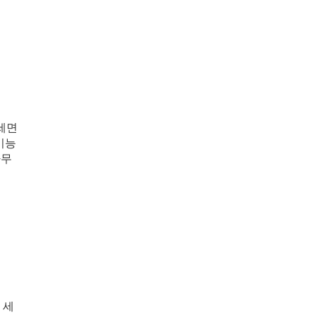
세면
기능
사무
 세