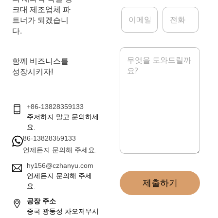
크대 제조업체 파
이
전
메
화
트너가 되겠습니
일
다.
*
메
시
함께 비즈니스를
지
성장시키자!
*
+86-13828359133
주저하지 말고 문의하세
요.
86-13828359133
언제든지 문의해 주세요.
hy156@czhanyu.com
언제든지 문의해 주세
제출하기
요.
공장 주소
중국 광둥성 차오저우시