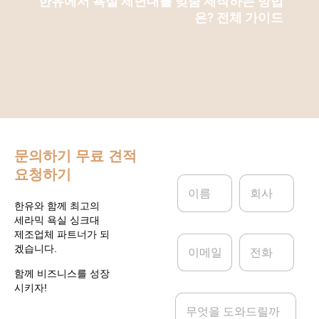
한유에서 욕실 세면대를 맞춤 제작하는 방법
은? 전체 가이드
문의하기
무료 견적
요청하기
이
회
름
사
*
한유와 함께 최고의
세라믹 욕실 싱크대
제조업체 파트너가 되
이
전
겠습니다.
메
화
일
함께 비즈니스를 성장
*
시키자!
메
시