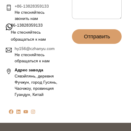
е
ч
+86-13828359133
*
т
Не стесняйтесь
а
звонить нам
*
86-13828359133
Не стесняйтесь
Отправить
обращаться к нам
hy156@czhanyu.com
Не стесняйтесь
обращаться к нам
Адрес завода
Сявэйпянь, деревня
Фучжун, город Гусянь,
Чаочжоу, провинция
Гуандун, Китай