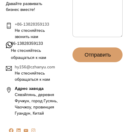
а
е
Давайте развивать
я
н
бизнес вместе!
п
и
о
е
ч
+86-13828359133
*
т
Не стесняйтесь
а
звонить нам
*
86-13828359133
Не стесняйтесь
Отправить
обращаться к нам
hy156@czhanyu.com
Не стесняйтесь
обращаться к нам
Адрес завода
Сявэйпянь, деревня
Фучжун, город Гусянь,
Чаочжоу, провинция
Гуандун, Китай