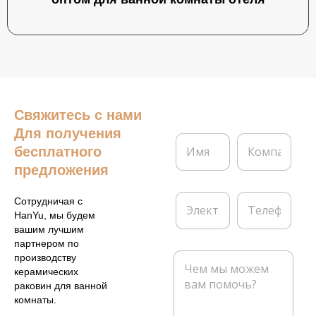
Свяжитесь с нами
Для получения
И
К
бесплатного
м
о
я
м
предложения
*
п
а
Э
Т
Сотрудничая с
н
л
е
HanYu, мы будем
и
е
л
вашим лучшим
я
к
е
партнером по
т
ф
С
производству
р
о
о
керамических
о
н
о
раковин для ванной
н
б
комнаты.
н
щ