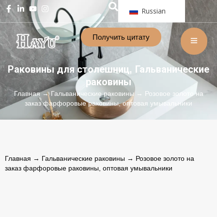
Russian
Получить цитату
Раковины для столешниц
Гальванические
,
раковины
Главная
→
Гальванические раковины
→ Розовое золото на
заказ фарфоровые раковины, оптовая умывальники
Главная
→
Гальванические раковины
→ Розовое золото на
заказ фарфоровые раковины, оптовая умывальники