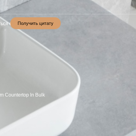
Получить цитату
ься с
m Countertop In Bulk