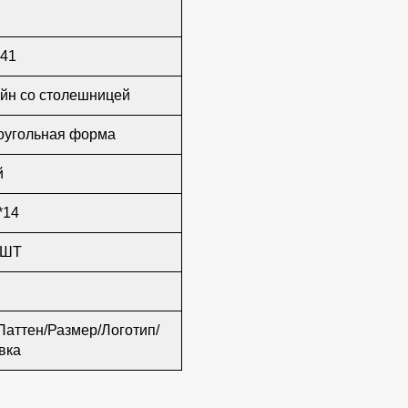
41
йн со столешницей
оугольная форма
й
*14
/ШТ
Паттен/Размер/Логотип/
вка