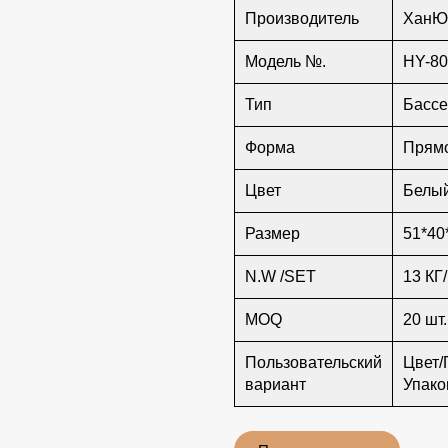
Производитель
ХанЮ
Модель №.
HY-80
Тип
Бассе
Форма
Прям
Цвет
Белы
Размер
51*40
N.W /SET
13 КГ
MOQ
20 шт.
Пользовательский
Цвет/
вариант
Упако