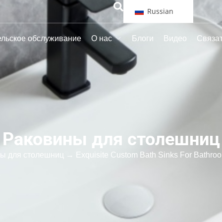
Russian
ельское обслуживание
О нас
Блоги
Видео
Связат
Раковины для столешниц
ы для столешниц
→ Exquisite Custom Bath Sinks For Bathroo