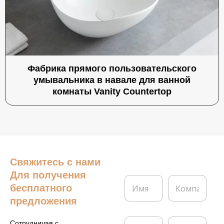
Фабрика прямого пользовательского
умывальника в навале для ванной
комнаты Vanity Countertop
Свяжитесь с нами
Для получения
И
К
бесплатного
м
о
я
м
предложения
*
п
а
Э
Т
Сотрудничая с