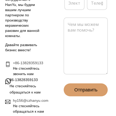
н
л
е
HanYu, мы будем
и
е
л
вашим лучшим
я
к
е
партнером по
т
ф
С
производству
р
о
о
керамических
о
н
о
раковин для ванной
н
б
комнаты.
н
щ
а
е
Давайте развивать
я
н
бизнес вместе!
п
и
о
е
ч
+86-13828359133
*
т
Не стесняйтесь
а
звонить нам
*
86-13828359133
Не стесняйтесь
Отправить
обращаться к нам
hy156@czhanyu.com
Не стесняйтесь
обращаться к нам