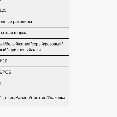
125
енные раковины
ратная форма
ый/белый/синий/серый/розовый/
ный/коричневый/хаки
8*10
S/PCS
.
/Паттен/Размер/Логотип/Упаковка