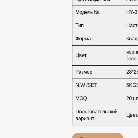
Модель №.
HY-3
Тип
Наст
Форма
Квад
черн
Цвет
зеле
Размер
28*2
N.W /SET
5KG
MOQ
20 шт
Пользовательский
Цвет
вариант