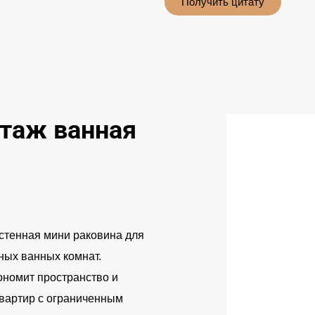
Получить цитату
таж ванная
стенная мини раковина для
ных ванных комнат.
ономит пространство и
квартир с ограниченным