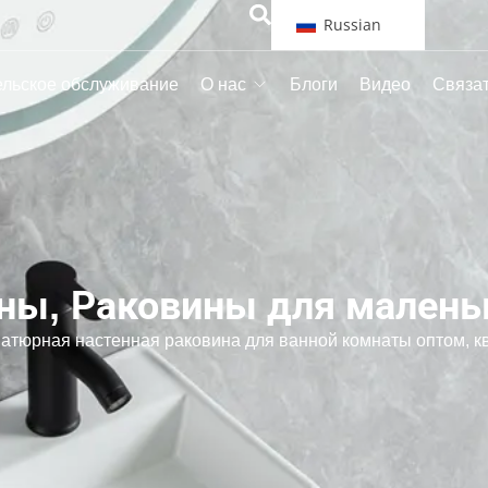
Russian
ельское обслуживание
О нас
Блоги
Видео
Связат
ины
,
Раковины для малень
тюрная настенная раковина для ванной комнаты оптом, к