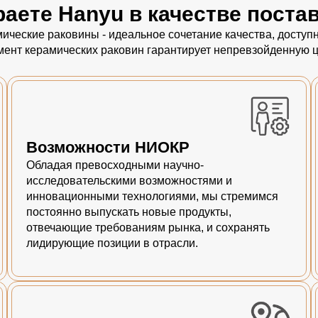
аете Hanyu в качестве поста
ические раковины - идеальное сочетание качества, досту
мент керамических раковин гарантирует непревзойденную ц
Возможности НИОКР
Обладая превосходными научно-
исследовательскими возможностями и
инновационными технологиями, мы стремимся
постоянно выпускать новые продукты,
отвечающие требованиям рынка, и сохранять
лидирующие позиции в отрасли.