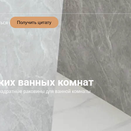
Получить цитату
ься с
ких ванных комнат
вадратные раковины для ванной комнаты